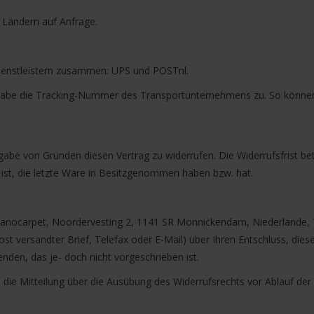
 Ländern auf Anfrage.
dienstleistern zusammen: UPS und POSTnl.
gabe die Tracking-Nummer des Transportunternehmens zu. So können Si
abe von Gründen diesen Vertrag zu widerrufen. Die Widerrufsfrist be
r ist, die letzte Ware in Besitzgenommen haben bzw. hat.
ianocarpet, Noordervesting 2, 1141 SR Monnickendam, Niederlande, T
 Post versandter Brief, Telefax oder E-Mail) über Ihren Entschluss, die
den, das je- doch nicht vorgeschrieben ist.
e die Mitteilung über die Ausübung des Widerrufsrechts vor Ablauf der