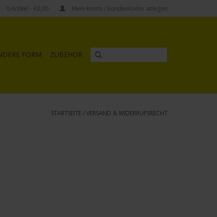
0
Artikel
- €0,00
Mein Konto / Kundenkonto anlegen
NDERE FORM
ZUBEHÖR
STARTSEITE
/
VERSAND & WIDERRUFSRECHT