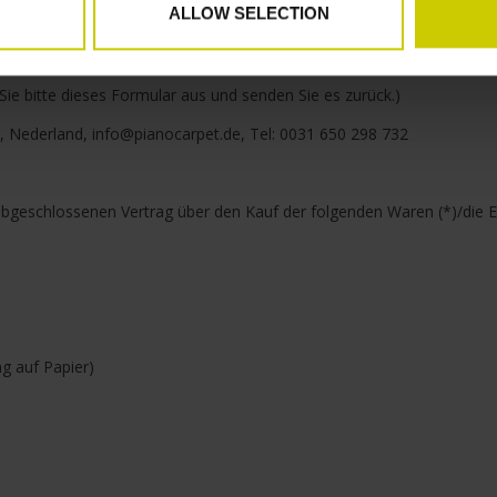
ALLOW SELECTION
Sie bitte dieses Formular aus und senden Sie es zurück.)
, Nederland,
info@pianocarpet.de
, Tel: 0031 650 298 732
) abgeschlossenen Vertrag über den Kauf der folgenden Waren (*)/die E
ng auf Papier)