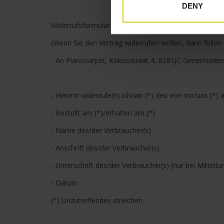
DENY
Widerrufsformular
(Wenn Sie den Vertrag widerrufen wollen, dann füllen 
- An Pianocarpet, Kokosstraat 4, 8281JC Genemuiden
- Hiermit widerrufe(n) ich/wir (*) den von mir/uns (*
- Bestellt am (*)/erhalten am (*)
- Name des/der Verbraucher(s)
- Anschrift des/der Verbraucher(s)
- Unterschrift des/der Verbraucher(s) (nur bei Mitteilu
- Datum
(*) Unzutreffendes streichen.