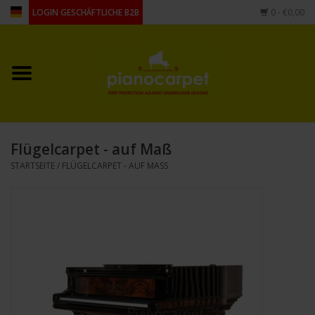
LOGIN GESCHÄFTLICHE B2B
0
- €0,00
Startseite
Für Piano
Flügelcarpet - auf Maß
Für Flügel
STARTSEITE
/
FLÜGELCARPET - AUF MASS
andere Form
Zubehör