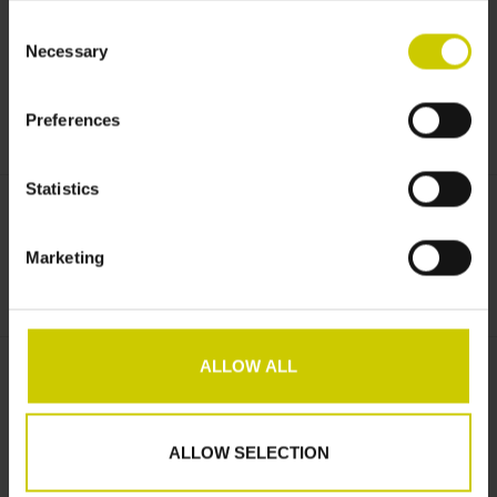
Consent
Necessary
Selection
Preferences
Gewünschte Maß Pianocarpet:
*
Statistics
€685,00
Marketing
+
ZUM WARENKORB HINZUFÜGEN
-
ALLOW ALL
Informationen
Artikelnummer::
VCOM1
ALLOW SELECTION
Kostenloser Versand innerhalb Europas, der Schweiz,